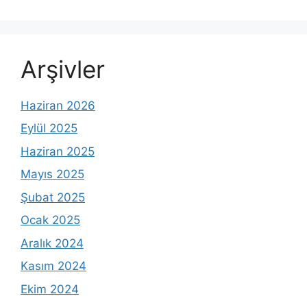
Arşivler
Haziran 2026
Eylül 2025
Haziran 2025
Mayıs 2025
Şubat 2025
Ocak 2025
Aralık 2024
Kasım 2024
Ekim 2024