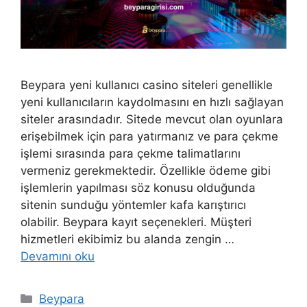
Beypara yeni kullanıcı casino siteleri genellikle
yeni kullanıcıların kaydolmasını en hızlı sağlayan
siteler arasındadır. Sitede mevcut olan oyunlara
erişebilmek için para yatırmanız ve para çekme
işlemi sırasında para çekme talimatlarını
vermeniz gerekmektedir. Özellikle ödeme gibi
işlemlerin yapılması söz konusu olduğunda
sitenin sunduğu yöntemler kafa karıştırıcı
olabilir. Beypara kayıt seçenekleri. Müşteri
hizmetleri ekibimiz bu alanda zengin …
Devamını oku
Kategoriler
Beypara