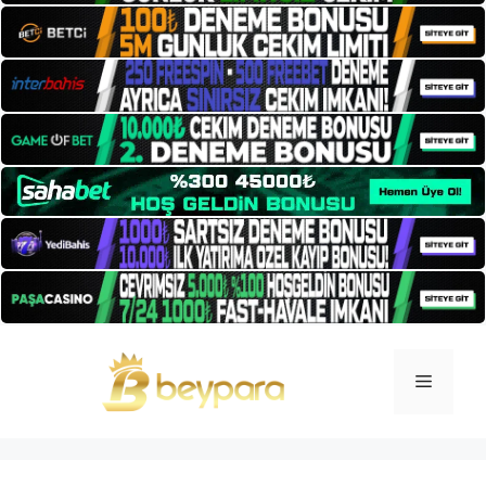
İçeriğe
atla
Menü