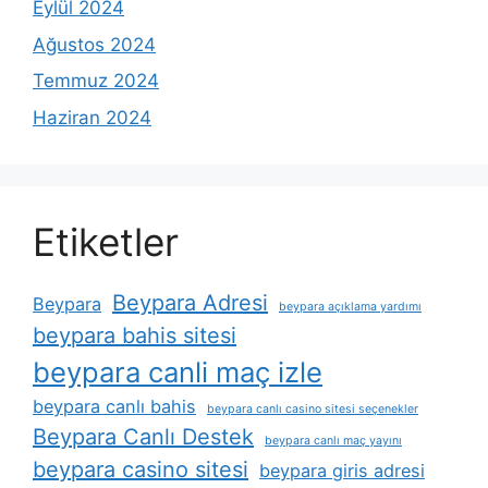
Eylül 2024
Ağustos 2024
Temmuz 2024
Haziran 2024
Etiketler
Beypara Adresi
Beypara
beypara açıklama yardımı
beypara bahis sitesi
beypara canli maç izle
beypara canlı bahis
beypara canlı casino sitesi seçenekler
Beypara Canlı Destek
beypara canlı maç yayını
beypara casino sitesi
beypara giris adresi