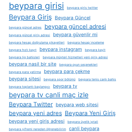
beypara girisi
beypara giris twitter
Beypara Giriş
Beypara Güncel
beypara güncel adresi
beypara güncel adres
beypara güvenlir mi
beypara güncel giriş adresi
beypara hesap doğrulama şikayetleri
beypara hesap i̇nceleme
beypara instagram
beypara hızlı kayıt
beypara kayit
beypara lig bahisleri
beypara müşteri hizmetleri yeni giriş adresi
beypara nasil bir site
beypara oyun seçenekleri
beypara para çekme
beypara para yatirma
beypara sitesi
beypara spor bölümü
beypara tenis canlı bahis
beypara tv
beypara toplantı başlangıcı
beypara tv canli maç izle
Beypara Twitter
beypara web sitesi
beypara yeni adres
Beypara Yeni Giriş
beypara yeni giriş adresi
beypara üyelik i̇ptali
canli beypara
beypara şifremi nereden öğrenebilirim