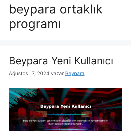
beypara ortaklık
programı
Beypara Yeni Kullanıcı
Ağustos 17, 2024
yazar
Beypara