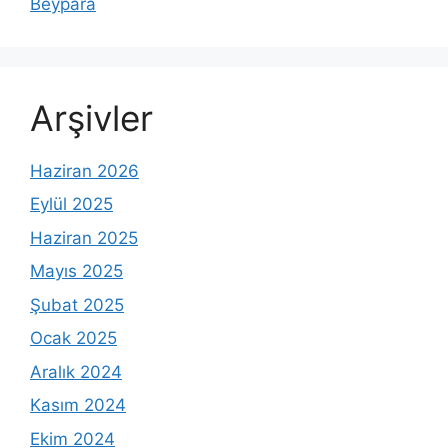
Beypara
Arşivler
Haziran 2026
Eylül 2025
Haziran 2025
Mayıs 2025
Şubat 2025
Ocak 2025
Aralık 2024
Kasım 2024
Ekim 2024