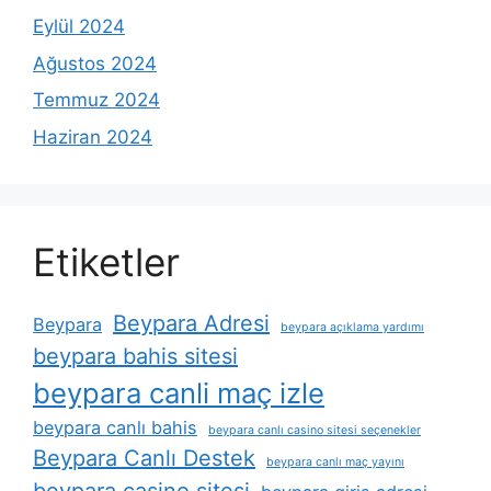
Eylül 2024
Ağustos 2024
Temmuz 2024
Haziran 2024
Etiketler
Beypara Adresi
Beypara
beypara açıklama yardımı
beypara bahis sitesi
beypara canli maç izle
beypara canlı bahis
beypara canlı casino sitesi seçenekler
Beypara Canlı Destek
beypara canlı maç yayını
beypara casino sitesi