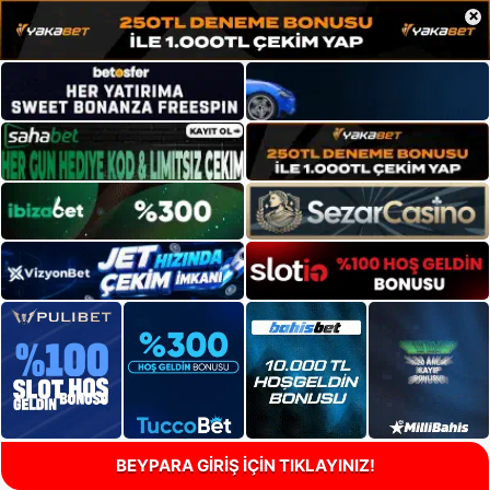
×
BEYPARA GİRİŞ İÇİN TIKLAYINIZ!