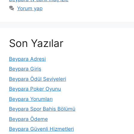
Yorum yap
Son Yazılar
Beypara Adresi
Beypara Giriş
Beypara Ödül Seviyeleri
Beypara Poker Oyunu
Beypara Yorumları
Beypara Spor Bahis Bölümü
Beypara Ödeme
Beypara Güvenli Hizmetleri