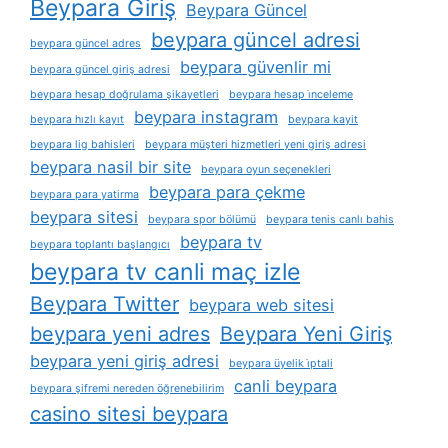
Beypara Giriş
Beypara Güncel
beypara güncel adresi
beypara güncel adres
beypara güvenlir mi
beypara güncel giriş adresi
beypara hesap doğrulama şikayetleri
beypara hesap i̇nceleme
beypara instagram
beypara hızlı kayıt
beypara kayit
beypara lig bahisleri
beypara müşteri hizmetleri yeni giriş adresi
beypara nasil bir site
beypara oyun seçenekleri
beypara para çekme
beypara para yatirma
beypara sitesi
beypara spor bölümü
beypara tenis canlı bahis
beypara tv
beypara toplantı başlangıcı
beypara tv canli maç izle
Beypara Twitter
beypara web sitesi
beypara yeni adres
Beypara Yeni Giriş
beypara yeni giriş adresi
beypara üyelik i̇ptali
canli beypara
beypara şifremi nereden öğrenebilirim
casino sitesi beypara