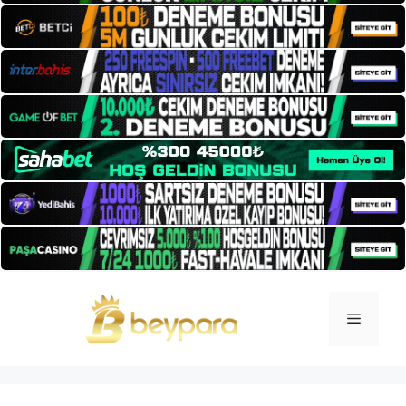
İçeriğe
atla
Menü