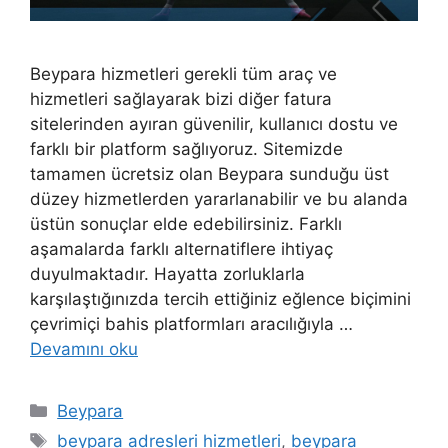
Beypara hizmetleri gerekli tüm araç ve
hizmetleri sağlayarak bizi diğer fatura
sitelerinden ayıran güvenilir, kullanıcı dostu ve
farklı bir platform sağlıyoruz. Sitemizde
tamamen ücretsiz olan Beypara sunduğu üst
düzey hizmetlerden yararlanabilir ve bu alanda
üstün sonuçlar elde edebilirsiniz. Farklı
aşamalarda farklı alternatiflere ihtiyaç
duyulmaktadır. Hayatta zorluklarla
karşılaştığınızda tercih ettiğiniz eğlence biçimini
çevrimiçi bahis platformları aracılığıyla …
Devamını oku
Kategoriler
Beypara
Etiketler
beypara adresleri hizmetleri
,
beypara