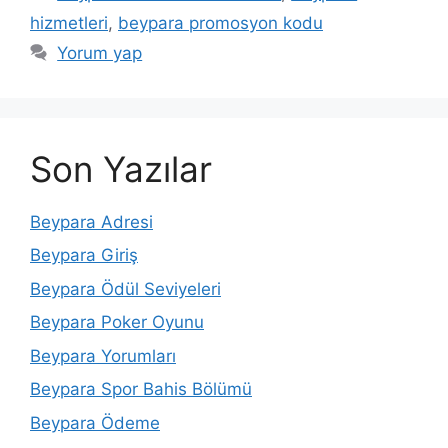
hizmetleri
,
beypara promosyon kodu
Yorum yap
Son Yazılar
Beypara Adresi
Beypara Giriş
Beypara Ödül Seviyeleri
Beypara Poker Oyunu
Beypara Yorumları
Beypara Spor Bahis Bölümü
Beypara Ödeme