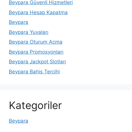
Beypara Güvenli Hizmetleri
Beypara Hesap Kapatma
Beypara
Beypara Yuvaları
Beypara Oturum Açma
Beypara Promosyonları
Beypara Jackpot Slotları
Beypara Bahis Tercihi
Kategoriler
Beypara