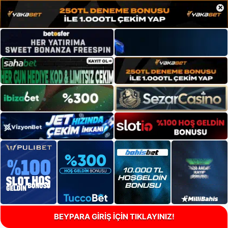
×
BEYPARA GİRİŞ İÇİN TIKLAYINIZ!