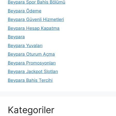
Beypara Spor Bahis Bölümü
Beypara Ödeme
Beypara Güvenli Hizmetleri
Beypara Hesap Kapatma
Beypara
Beypara Yuvaları
Beypara Oturum Açma
Beypara Promosyonları
Beypara Jackpot Slotları
Beypara Bahis Tercihi
Kategoriler