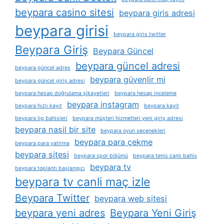
beypara casino sitesi
beypara giris adresi
beypara girisi
beypara giris twitter
Beypara Giriş
Beypara Güncel
beypara güncel adresi
beypara güncel adres
beypara güvenlir mi
beypara güncel giriş adresi
beypara hesap doğrulama şikayetleri
beypara hesap i̇nceleme
beypara instagram
beypara hızlı kayıt
beypara kayit
beypara lig bahisleri
beypara müşteri hizmetleri yeni giriş adresi
beypara nasil bir site
beypara oyun seçenekleri
beypara para çekme
beypara para yatirma
beypara sitesi
beypara spor bölümü
beypara tenis canlı bahis
beypara tv
beypara toplantı başlangıcı
beypara tv canli maç izle
Beypara Twitter
beypara web sitesi
beypara yeni adres
Beypara Yeni Giriş